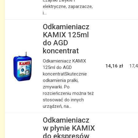
czajniki zwykłe i
elektryczne, zaparzacze,
i...
Odkamieniacz
KAMIX 125ml
do AGD
koncentrat
Odkamieniacz KAMIX
14,16 zł
17,4
125ml do AGD
koncentratSkutecznie
odkamienia pralki,
zmywarki. Po
rozcieńczeniu można też
stosować do innych
urządzeń, na...
Odkamieniacz
w płynie KAMIX
do ekspresów