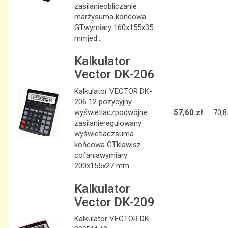
zasilanieobliczanie
marżysuma końcowa
GTwymiary 160x155x35
mmjed...
Kalkulator
Vector DK-206
Kalkulator VECTOR DK-
206 12 pozycyjny
wyświetlaczpodwójne
57,60 zł
70,8
zasilanieregulowany
wyświetlaczsuma
końcowa GTklawisz
cofaniawymiary
200x155x27 mm...
Kalkulator
Vector DK-209
Kalkulator VECTOR DK-