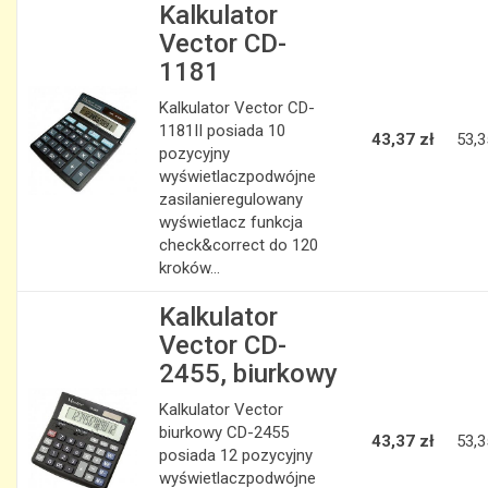
Kalkulator
Vector CD-
1181
Kalkulator Vector CD-
1181II posiada 10
43,37 zł
53,3
pozycyjny
wyświetlaczpodwójne
zasilanieregulowany
wyświetlacz funkcja
check&correct do 120
kroków...
Kalkulator
Vector CD-
2455, biurkowy
Kalkulator Vector
biurkowy CD-2455
43,37 zł
53,3
posiada 12 pozycyjny
wyświetlaczpodwójne