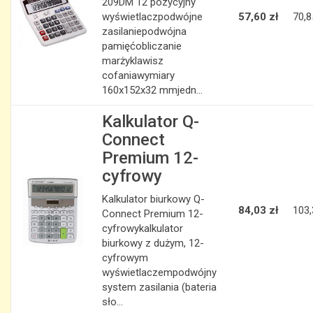
209DM 12 pozycyjny
wyświetlaczpodwójne
57,60 zł
70,8
zasilaniepodwójna
pamięćobliczanie
marżyklawisz
cofaniawymiary
160x152x32 mmjedn...
Kalkulator Q-
Connect
Premium 12-
cyfrowy
Kalkulator biurkowy Q-
84,03 zł
103,
Connect Premium 12-
cyfrowykalkulator
biurkowy z dużym, 12-
cyfrowym
wyświetlaczempodwójny
system zasilania (bateria
sło...