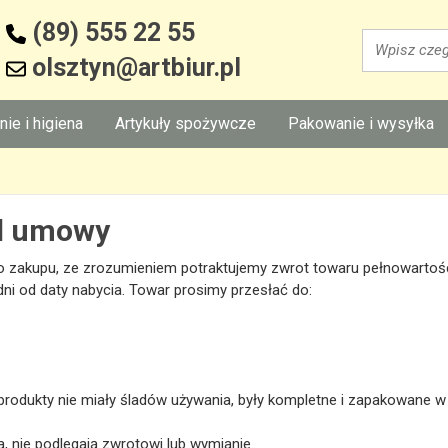
(89) 555 22 55
Wyszukaj
olsztyn@artbiur.pl
nie i higiena
Artykuły spożywcze
Pakowanie i wysyłka
od umowy
o zakupu, ze zrozumieniem potraktujemy zwrot towaru pełnowarto
i od daty nabycia. Towar prosimy przesłać do:
rodukty nie miały śladów używania, były kompletne i zapakowane w
 nie podlegają zwrotowi lub wymianie.