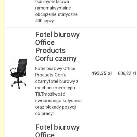
tkaninymetalowa
ramamaksymalne
obciążenie statyczne:
400 kgwy...
Fotel biurowy
Office
Products
Corfu czarny
Fotel biurowy Office
493,35 zł
606,82 zł
Products Corfu
czarnyfotel biurowy z
mechanizmem typu
TILTmożliwość
swobodnego kołysania
oraz blokady pozycji
do pracyr...
Fotel biurowy
Office