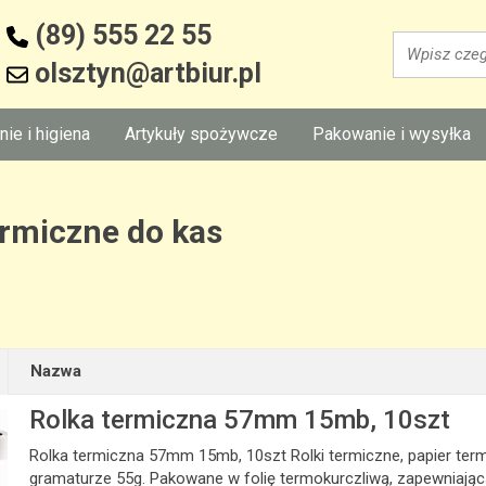
(89) 555 22 55
Wyszukaj
olsztyn@artbiur.pl
nie i higiena
Artykuły spożywcze
Pakowanie i wysyłka
ermiczne do kas
Nazwa
Rolka termiczna 57mm 15mb, 10szt
Rolka termiczna 57mm 15mb, 10szt Rolki termiczne, papier ter
gramaturze 55g. Pakowane w folię termokurczliwą, zapewniającą