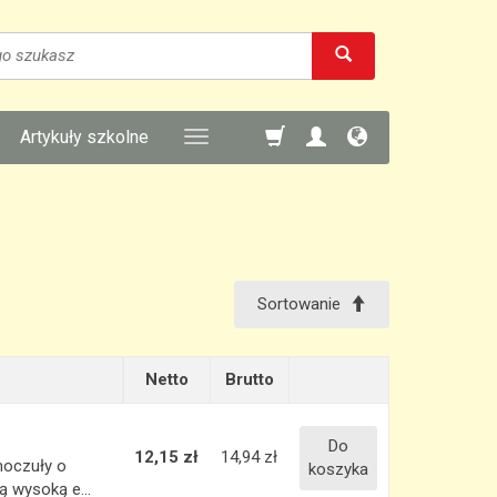
Artykuły szkolne
Sortowanie
Netto
Brutto
Do
12,15 zł
14,94 zł
moczuły o
koszyka
 wysoką e...